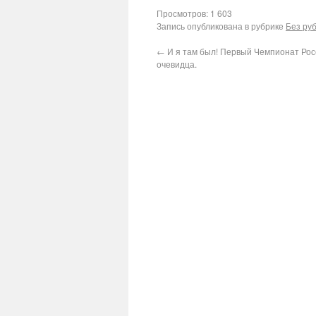
Просмотров: 1 603
Запись опубликована в рубрике
Без ру
←
И я там был! Первый Чемпионат Рос
очевидца.