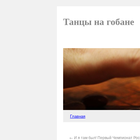
Танцы на гобане
Главная
←
И я там был! Первый Чемпионат Рос