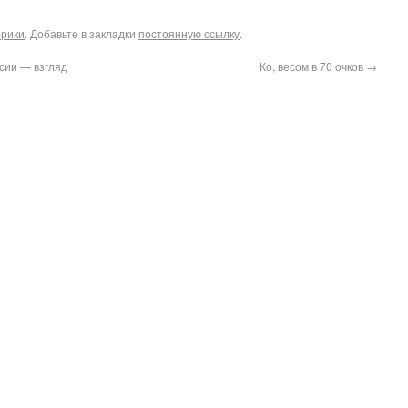
брики
. Добавьте в закладки
постоянную ссылку
.
сии — взгляд
Ко, весом в 70 очков
→