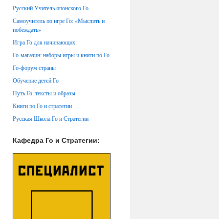
Русский Учитель японского Го
Самоучитель по игре Го: «Мыслить и
побеждать»
Игра Го для начинающих
Го-магазин: наборы игры и книги по Го
Го-форум страны
Обучение детей Го
Путь Го: тексты и образы
Книги по Го и стратегии
Русская Школа Го и Стратегии
Кафедра Го и Стратегии: